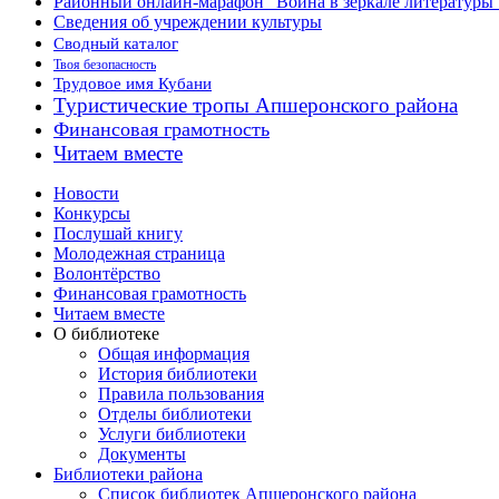
Районный онлайн-марафон “Война в зеркале литературы
Сведения об учреждении культуры
Сводный каталог
Твоя безопасность
Трудовое имя Кубани
Туристические тропы Апшеронского района
Финансовая грамотность
Читаем вместе
Новости
Конкурсы
Послушай книгу
Молодежная страница
Волонтёрство
Финансовая грамотность
Читаем вместе
О библиотеке
Общая информация
История библиотеки
Правила пользования
Отделы библиотеки
Услуги библиотеки
Документы
Библиотеки района
Список библиотек Апшеронского района