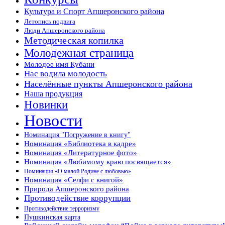
Культура и Спорт Апшеронского района
Летопись подвига
Люди Апшеронского района
Методическая копилка
Молодежная страница
Молодое имя Кубани
Нас водила молодость
Населённые пункты Апшеронского района
Наша продукция
Новинки
Новости
Номинация "Погружение в книгу"
Номинация «Библиотека в кадре»
Номинация «Литературное фото»
Номинация «Любимому краю посвящается»
Номинация «О малой Родине с любовью»
Номинация «Селфи с книгой»
Природа Апшеронского района
Противодействие коррупции
Противодействие терроризму
Пушкинская карта