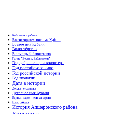
Библиотеки района
Благотворительное имя Кубани
Боевое имя Кубани
Волонтёрство
В помощь библиотекарю
Газета "Вестник Библиотеки"
Год добровольца и волонтера
Год российского кино
Год российской истории
Год экологии
Дата в истории
Детская страничка
Духовное имя Кубани
Единый народ – единая страна
Имя района
История Апшеронского района
Конкурсы