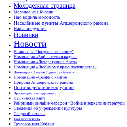
Молодежная страница
Молодое имя Кубани
Нас водила молодость
Населённые пункты Апшеронского района
Наша продукция
Новинки
Новости
Номинация "Погружение в книгу"
Номинация «Библиотека в кадре»
Номинация «Литературное фото»
Номинация «Любимому краю посвящается»
Номинация «О малой Родине с любовью»
Номинация «Селфи с книгой»
Природа Апшеронского района
Противодействие коррупции
Противодействие терроризму
Пушкинская карта
Районный онлайн-марафон “Война в зеркале литературы
Сведения об учреждении культуры
Сводный каталог
Твоя безопасность
Трудовое имя Кубани