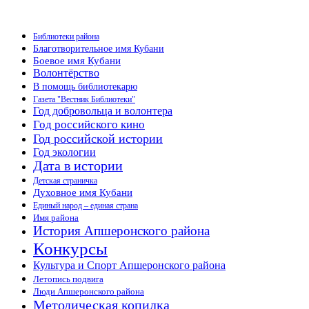
Библиотеки района
Благотворительное имя Кубани
Боевое имя Кубани
Волонтёрство
В помощь библиотекарю
Газета "Вестник Библиотеки"
Год добровольца и волонтера
Год российского кино
Год российской истории
Год экологии
Дата в истории
Детская страничка
Духовное имя Кубани
Единый народ – единая страна
Имя района
История Апшеронского района
Конкурсы
Культура и Спорт Апшеронского района
Летопись подвига
Люди Апшеронского района
Методическая копилка