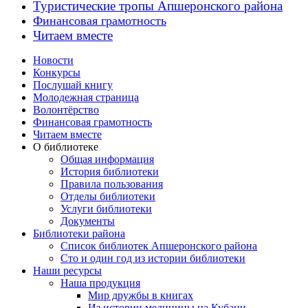
Туристические тропы Апшеронского района
Финансовая грамотность
Читаем вместе
Новости
Конкурсы
Послушай книгу
Молодежная страница
Волонтёрство
Финансовая грамотность
Читаем вместе
О библиотеке
Общая информация
История библиотеки
Правила пользования
Отделы библиотеки
Услуги библиотеки
Документы
Библиотеки района
Список библиотек Апшеронского района
Сто и один год из истории библиотеки
Наши ресурсы
Наша продукция
Мир дружбы в книгах
Из истории медицины на Кубани