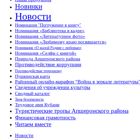
Новинки
Новости
Номинация "Погружение в книгу"
Номинация «Библиотека в кадре»
Номинация «Литературное фото»
Номинация «Любимому краю посвящается»
Номинация «О малой Родине с любовью»
Номинация «Селфи с книгой»
Природа Апшеронского района
Противодействие коррупции
Противодействие терроризму
Пушкинская карта
Районный онлайн-марафон “Война в зеркале литературы
Сведения об учреждении культуры
Сводный каталог
Твоя безопасность
Трудовое имя Кубани
Туристические тропы Апшеронского района
Финансовая грамотность
Читаем вместе
Новости