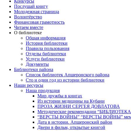
Конкурсы
Послушай книгу
Молодежная страница
Волонтёрство
Финансовая грамотность
Читаем вместе
О библиотеке
Общая информация
История библиотеки
Правила пользования
Отделы библиотеки
Услуги библиотеки
Документы
Библиотеки района
Список библиотек Апшеронского района
Сто и один год из истории библиотеки
Наши ресурсы
Наша продукция
Мир дружбы в книгах
Из истории медицины на Кубани
ПРОЗА ЖИЗНИ СЕРГЕЯ ДОВЛАТОВА
Методические рекомендации “БИБЛИОТЕ
“ВЕРСТЫ ВОЙНЫ” “ВЕРСТЫ ВОЙНЫ” мемор
Дата в истории. Апшеронский район
Двери в фильм, открытые книгой