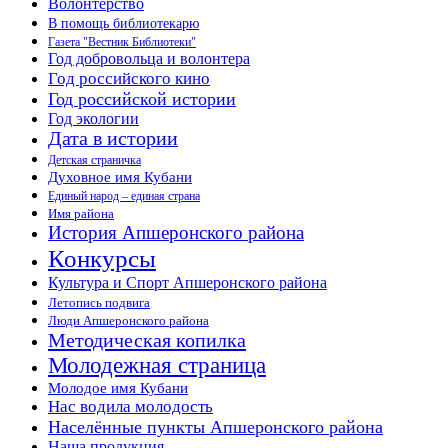
Волонтёрство
В помощь библиотекарю
Газета "Вестник Библиотеки"
Год добровольца и волонтера
Год российского кино
Год российской истории
Год экологии
Дата в истории
Детская страничка
Духовное имя Кубани
Единый народ – единая страна
Имя района
История Апшеронского района
Конкурсы
Культура и Спорт Апшеронского района
Летопись подвига
Люди Апшеронского района
Методическая копилка
Молодежная страница
Молодое имя Кубани
Нас водила молодость
Населённые пункты Апшеронского района
Наша продукция