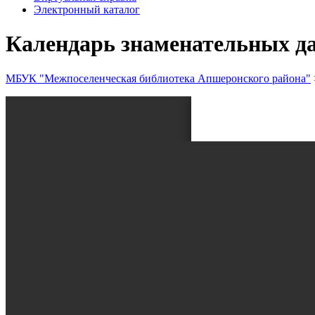
Электронный каталог
Календарь знаменательных да
МБУК "Межпоселенческая библиотека Апшеронского района"