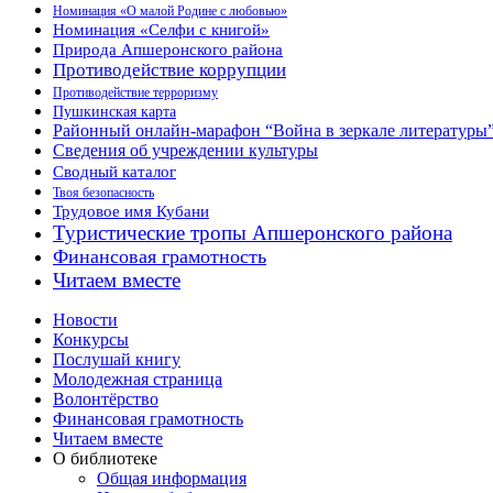
Номинация «О малой Родине с любовью»
Номинация «Селфи с книгой»
Природа Апшеронского района
Противодействие коррупции
Противодействие терроризму
Пушкинская карта
Районный онлайн-марафон “Война в зеркале литературы
Сведения об учреждении культуры
Сводный каталог
Твоя безопасность
Трудовое имя Кубани
Туристические тропы Апшеронского района
Финансовая грамотность
Читаем вместе
Новости
Конкурсы
Послушай книгу
Молодежная страница
Волонтёрство
Финансовая грамотность
Читаем вместе
О библиотеке
Общая информация