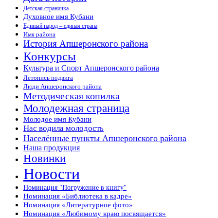
Детская страничка
Духовное имя Кубани
Единый народ – единая страна
Имя района
История Апшеронского района
Конкурсы
Культура и Спорт Апшеронского района
Летопись подвига
Люди Апшеронского района
Методическая копилка
Молодежная страница
Молодое имя Кубани
Нас водила молодость
Населённые пункты Апшеронского района
Наша продукция
Новинки
Новости
Номинация "Погружение в книгу"
Номинация «Библиотека в кадре»
Номинация «Литературное фото»
Номинация «Любимому краю посвящается»