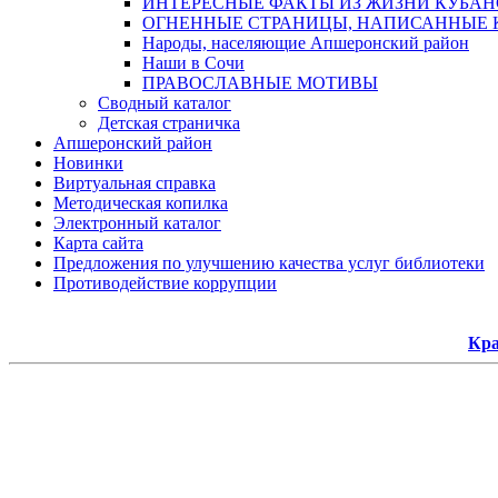
ИНТЕРЕСНЫЕ ФАКТЫ ИЗ ЖИЗНИ КУБА
ОГНЕННЫЕ СТРАНИЦЫ, НАПИСАННЫЕ 
Народы, населяющие Апшеронский район
Наши в Сочи
ПРАВОСЛАВНЫЕ МОТИВЫ
Сводный каталог
Детская страничка
Апшеронский район
Новинки
Виртуальная справка
Методическая копилка
Электронный каталог
Карта сайта
Предложения по улучшению качества услуг библиотеки
Противодействие коррупции
Кра