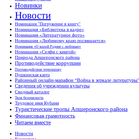
Новинки
Новости
Номинация "Погружение в книгу"
Номинация «Библиотека в кадре»
Номинация «Литературное фото»
Номинация «Любимому краю посвящается»
Номинация «О малой Родине с любовью»
Номинация «Селфи с книгой»
Природа Апшеронского района
Противодействие коррупции
Противодействие терроризму
Пушкинская карта
Районный онлайн-марафон “Война в зеркале литературы
Сведения об учреждении культуры
Сводный каталог
Твоя безопасность
Трудовое имя Кубани
Туристические тропы Апшеронского района
Финансовая грамотность
Читаем вместе
Новости