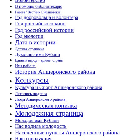
Волонтёрство
В помощь библиотекарю
Газета "Вестник Библиотеки"
Год добровольца и волонтера
Год российского кино
Год российской истории
Год экологии
Дата в истории
Детская страничка
Духовное имя Кубани
Единый народ – единая страна
Имя района
История Апшеронского района
Конкурсы
Культура и Спорт Апшеронского района
Летопись подвига
Люди Апшеронского района
Методическая копилка
Молодежная страница
Молодое имя Кубани
Нас водила молодость
Населённые пункты Апшеронского района
Наша продукция