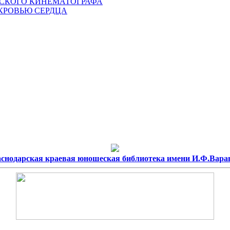
НСКОГО КИНЕМАТОГРАФА
КРОВЬЮ СЕРДЦА
снодарская краевая юношеская библиотека имени И.Ф.Вар